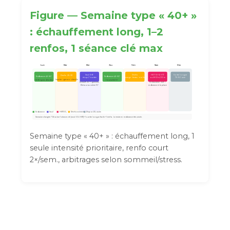
Figure — Semaine type « 40+ »
: échauffement long, 1–2
renfos, 1 séance clé max
Lun
Mar
Mer
Jeu
Ven
Sam
Dim
HIIT 10–12×1′/1′
Seuil 3×8′
Renfo
Sortie longue
Renfo 25–35′
Endurance 45–60′
Endurance 45–60′
récup 2′ trottée
gainage • fentes • mollets
ou 8–10×400 m
75–90′ aisé
hanche • genou • cheville
+ 6–8 lignes droites
+ mobilité 10′
Échauff. 20′ + gammes
Si mauvaise nuit →
Retour au calme 10′
endurance à la place
HIIT/VO₂
Repos/SL aisée
Endurance
Seuil
Renforcement
Semaine chargée ? Priorise 1 séance clé (seuil OU HIIT) + 1 sortie longue facile + 1 renfo. Le reste en endurance très aisée.
Semaine type « 40+ » : échauffement long, 1
seule intensité prioritaire, renfo court
2×/sem., arbitrages selon sommeil/stress.