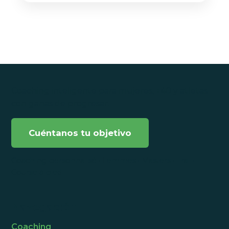
Coaching inteligente para mujeres, +40 y atletas
con ganas de progresar.
Cuéntanos tu objetivo
Coaching personnalisé · Femmes · Masters · Trail ·
Course à pied
Navegación
Coaching